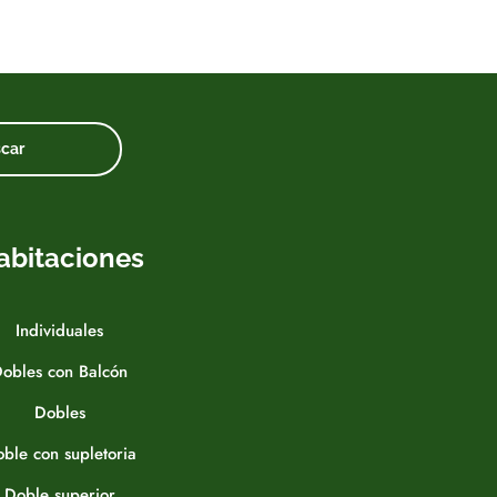
abitaciones
Individuales
obles con Balcón
Dobles
ble con supletoria
Doble superior