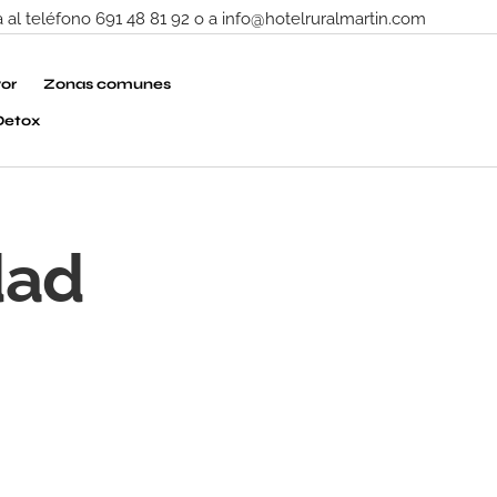
al teléfono 691 48 81 92 o a info@hotelruralmartin.com
or
Zonas comunes
Detox
dad