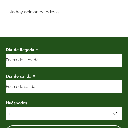
i
c
a
No hay opiniones todavia
d
o
0
d
e
5
Día de llegada
*
.
Día de salida
*
Huéspedes