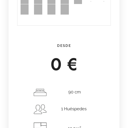
27
28
29
30
DESDE
0
€
90 cm
1 Huéspedes