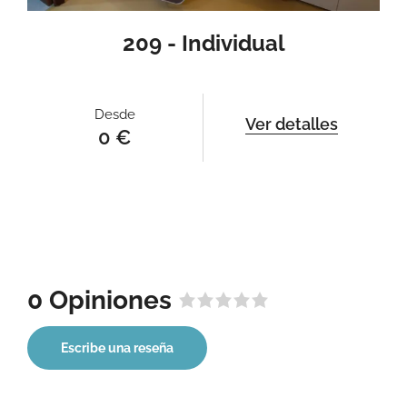
209 - Individual
Desde
Ver detalles
0
€
0 Opiniones
C
a
Escribe una reseña
l
i
f