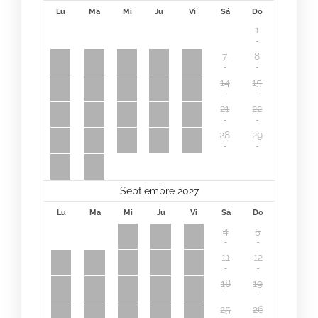
Lu
Ma
Mi
Ju
Vi
Sá
Do
1
2
3
4
5
6
7
8
9
10
11
12
13
14
15
16
17
18
19
20
21
22
23
24
25
26
27
28
29
30
31
Septiembre 2027
Lu
Ma
Mi
Ju
Vi
Sá
Do
1
2
3
4
5
6
7
8
9
10
11
12
13
14
15
16
17
18
19
20
21
22
23
24
25
26