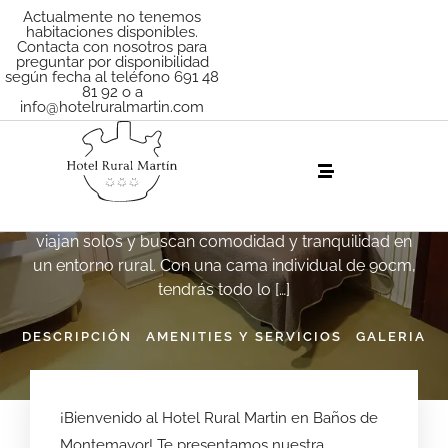
Actualmente no tenemos
habitaciones disponibles.
Contacta con nosotros para
preguntar por disponibilidad
según fecha al teléfono 691 48
81 92 o a
info@hotelruralmartin.com
210 – Individual
¡Bienvenido al Hotel Rural Martin en Baños de
Montemayor! Te presentamos nuestra habitación
individual número 210, perfecta para aquellos que
viajan solos y buscan comodidad y tranquilidad en
un entorno rural. Con una cama individual de 90cm,
tendrás todo lo […]
DESCRIPCIÓN
AMENITIES Y SERVICIOS
GALERIA
¡Bienvenido al Hotel Rural Martin en Baños de
Montemayor! Te presentamos nuestra